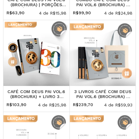
(BROCHURA) | PORÇÕES
PAI VOL.6 (BROCHURA) +
DIÁRIAS DE AMOR
ECOBAG + COPO (250ML)
R$63,90
R$99,90
4
de
R$15,98
4
de
R$24,98
CAFÉ COM DEUS PAI VOL.6
3 LIVROS CAFÉ COM DEUS
(BROCHURA) + LIVRO 30
PAI VOL.6 (BROCHURA) +
DIAS PARA TRANSFORMAR
ECOBAG (PRESENTE)
R$103,90
R$239,70
4
de
R$25,98
4
de
R$59,93
SUA VIDA