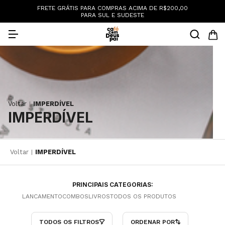
:
FRETE GRÁTIS PARA COMPRAS ACIMA DE R$200,00
PARA SUL E SUDESTE
Voltar
IMPERDÍVEL
|
IMPERDÍVEL
Voltar
IMPERDÍVEL
|
PRINCIPAIS CATEGORIAS:
LANCAMENTO
COMBOS
LIVROS
TODOS OS PRODUTOS
TODOS OS FILTROS
ORDENAR POR