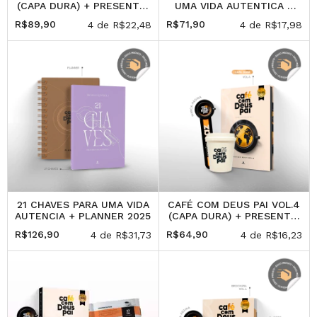
(CAPA DURA) + PRESENTE:
UMA VIDA AUTENTICA +
COPO (250ML)
AUTENTICA - A LIBERDADE
R$89,90
R$71,90
4
de
R$22,48
4
de
R$17,98
DE SER QUE VOCE É
21 CHAVES PARA UMA VIDA
CAFÉ COM DEUS PAI VOL.4
AUTENCIA + PLANNER 2025
(CAPA DURA) + PRESENTE:
COPO
R$126,90
R$64,90
4
de
R$31,73
4
de
R$16,23