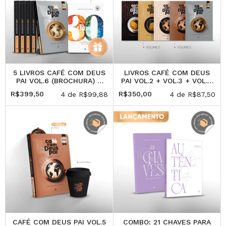
5 LIVROS CAFÉ COM DEUS
LIVROS CAFÉ COM DEUS
PAI VOL.6 (BROCHURA) +
PAI VOL.2 + VOL.3 + VOL.4
30 DIAS PARA
+ VOL. 5 + VOL.6
R$399,50
R$350,00
4
de
R$99,88
4
de
R$87,50
TRANSFORMAR SUA VIDA
(PRESENTE)
CAFÉ COM DEUS PAI VOL.5
COMBO: 21 CHAVES PARA