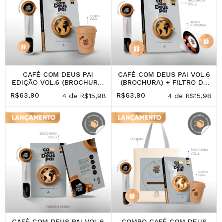
CAFÉ COM DEUS PAI
CAFÉ COM DEUS PAI VOL.6
EDIÇÃO VOL.6 (BROCHURA)
(BROCHURA) + FILTRO DE
+ PRESENTE: COPO
CAFÉ (PRESENTE)
R$63,90
R$63,90
4
de
R$15,98
4
de
R$15,98
(250ML)
CAFÉ COM DEUS PAI VOL.6
COMBO CAFÉ COM DEUS